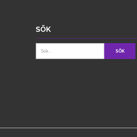
SÖK
Sök
efter: