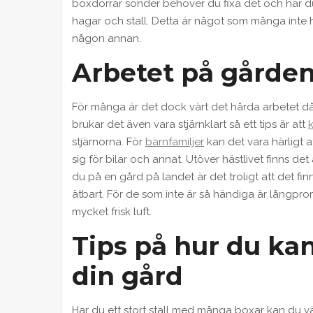
boxdörrar sönder behöver du fixa det och har du
hagar och stall. Detta är något som många inte h
någon annan.
Arbetet på gårde
För många är det dock värt det hårda arbetet då 
brukar det även vara stjärnklart så ett tips är att
stjärnorna. För
barnfamiljer
kan det vara härligt 
sig för bilar och annat. Utöver hästlivet finns 
du på en gård på landet är det troligt att det fi
ätbart. För de som inte är så händiga är långpr
mycket frisk luft.
Tips på hur du ka
din gård
Har du ett stort stall med många boxar kan du väl