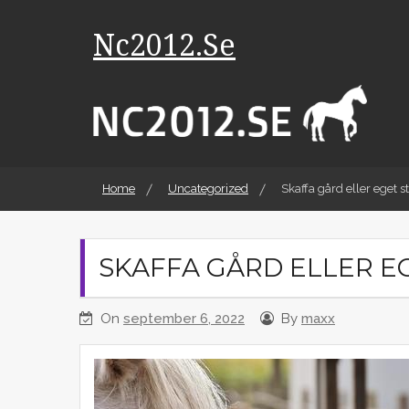
Skip
to
Nc2012.se
content
Home
Uncategorized
Skaffa gård eller eget st
SKAFFA GÅRD ELLER E
On
september 6, 2022
By
maxx