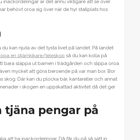
 inackorderingar är det ännu viktigare att se över
ar behövt oroa sig över när de hyr stallplats hos
n
du kan njuta av det tysta livet på landet. På landet
köpa en stjärnkikare/teleskop
så du kan kolla på
att bara släppa ut barnen i trädgården och slippa oroa
det även mycket att göra beroende på var man bor. Bor
nns skog. Där kan du plocka bär, kantareller och annat
omenader i skogen en uppskattad aktivitet då det ger
n tjäna pengar på
ja att ha inackorderingar. Då får du på så sätt in