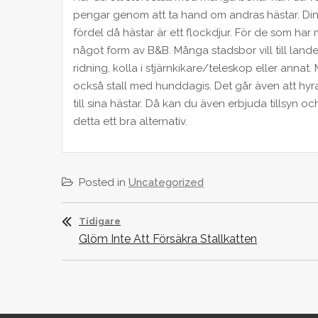
pengar genom att ta hand om andras hästar. Di
fördel då hästar är ett flockdjur. För de som ha
något form av B&B. Många stadsbor vill till lande
ridning, kolla i stjärnkikare/teleskop eller ann
också stall med hunddagis. Det går även att hyr
till sina hästar. Då kan du även erbjuda tillsyn oc
detta ett bra alternativ.
Posted in
Uncategorized
Inläggsnavigering
Tidigare
Tidigare
Glöm Inte Att Försäkra Stallkatten