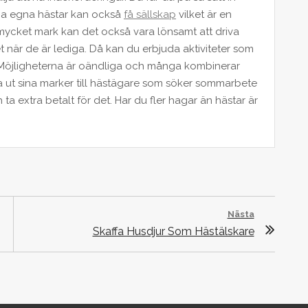
na egna hästar kan också
få sällskap
vilket är en
r mycket mark kan det också vara lönsamt att driva
t när de är lediga. Då kan du erbjuda aktiviteter som
at. Möjligheterna är oändliga och många kombinerar
a ut sina marker till hästägare som söker sommarbete
h ta extra betalt för det. Har du fler hagar än hästar är
Nästa
Nästa
Skaffa Husdjur Som Hästälskare