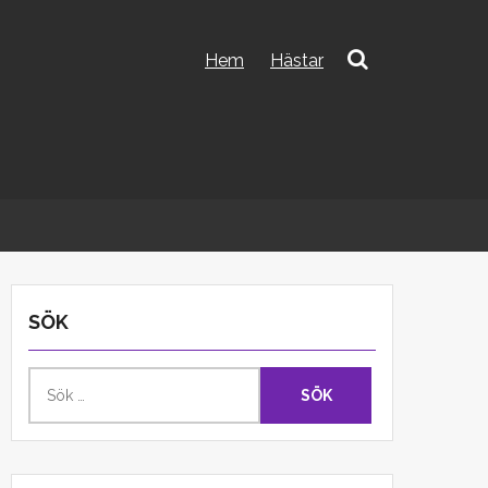
Hem
Hästar
Sök
efter:
SÖK
Sök
efter: